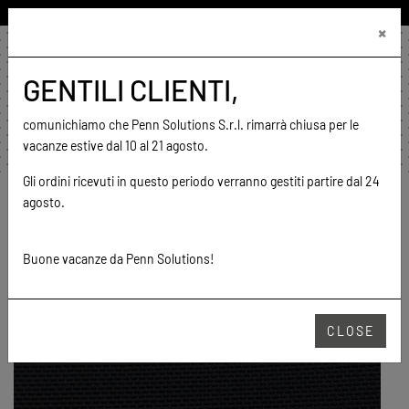
ITALIANO (ITALIA)
×
0,00 €
0
GENTILI CLIENTI,
home
contatto
vai al sito
comunichiamo che Penn Solutions S.r.l. rimarrà chiusa per le
vacanze estive dal 10 al 21 agosto.
Gli ordini ricevuti in questo periodo verranno gestiti partire dal 24
Home
Prodotti
Tulle
Firm
04 (NERO)
agosto.
FIRM
Buone vacanze da Penn Solutions!
04 (NERO)
CLOSE